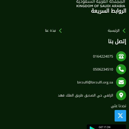
الروابط السريعة
الرئيسية
نبذة عنا
إتصل بنا
0164224075
0506234510
birzulfi@birzulfi.org.sa
الزلفي حي الصديق طريق الملك فهد
تجدنا على