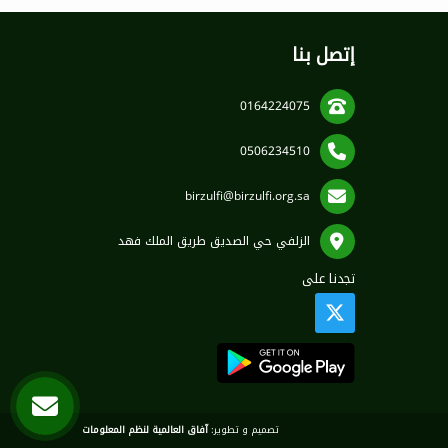
إتصل بنا
0164224075
0506234510
birzulfi@birzulfi.org.sa
الزلفي حي الصديق طريق الملك فهد
تجدنا على
تصميم و تطوير:
آفاق العالمية لنظم المعلومات