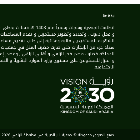
نبذة عنا
انطلقت الجمعية وسجلت رسمياً عام 1408 هـ فسارت 
و عمل دءوب , وتجديد وتطوير مستمرين و تقدم المساعدات
الشهرية للمستفيدين مالية وغذائية إلى جانب تقديم مساعد
سداد جزء من الإيجارات حتى صارت مضرب المثل في جمعيات
المملكة فصارت مصدر فخر للزلفي و أهالي الزلفي , ومصدر إع
و اعتزاز للمسئولين على مستوى وزارة الموارد البشرية و التنم
الاجتماعية,
جميع الحقوق محفوظة © جمعية البر الخيرية في محافظة الزلفي 2026