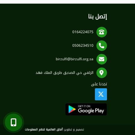
إتصل بنا
0164224075
0506234510
birzulfi@birzulfi.org.sa
الزلفي حي الصديق طريق الملك فهد
تجدنا على
تصميم و تطوير:
آفاق العالمية لنظم المعلومات