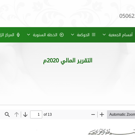
05062
أقسام الجمعية
الحوكمة
الخطة السنوية
المركز ال
التقرير المالي 2020م