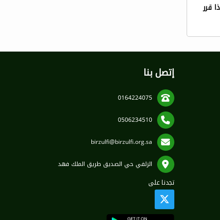
ا قرر
إتصل بنا
0164224075
0506234510
birzulfi@birzulfi.org.sa
الزلفي حي الصديق طريق الملك فهد
تجدنا على