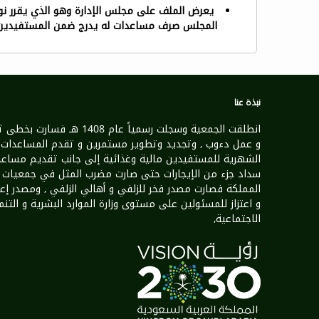
يعرض الملف على مجلس الإدارة وهو الذي يقرر نوع 
المجلس صرف مساعدات له يدرج ضمن المستفيدين ل
نبذة عنا
انطلقت الجمعية وسجلت رسمياً عام 1408 هـ فسارت 
و عمل دءوب , وتجديد وتطوير مستمرين و تقدم المساعدات
الشهرية للمستفيدين مالية وغذائية إلى جانب تقديم مساعد
سداد جزء من الإيجارات حتى صارت مضرب المثل في جمعيات
المملكة فصارت مصدر فخر للزلفي و أهالي الزلفي , ومصدر إع
و اعتزاز للمسئولين على مستوى وزارة الموارد البشرية و التنم
الاجتماعية,