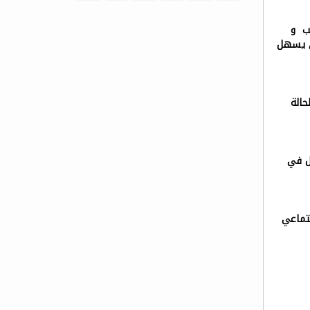
ب و
ى يسهل
حالة
ل في
تماعي