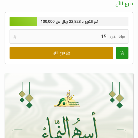
تبرع الآن
تم التبرع بـ
22,828
ريال من
100,000
مبلغ التبرع

تبرع الآن