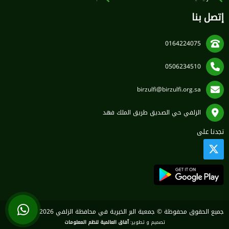
إتصل بنا
0164224075
0506234510
birzulfi@birzulfi.org.sa
الزلفي حي الصديق طريق الملك فهد
تجدنا على
جميع الحقوق محفوظة © جمعية البر الخيرية في محافظة الزلفي 2026
تصميم و تطوير:
آفاق العالمية لنظم المعلومات