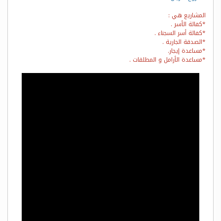
المشاريع هي :
*كفالة الأسر .
*كفالة أسر السجناء .
*الصدقة الجارية .
*مساعدة إيجار.
*مساعدة الأرامل و المطلقات .