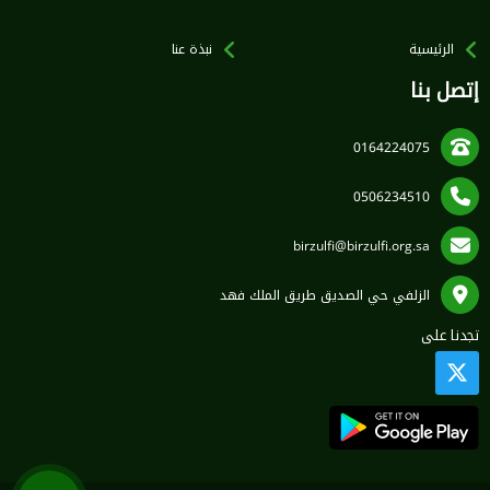
الرئيسية
نبذة عنا
إتصل بنا
0164224075
0506234510
birzulfi@birzulfi.org.sa
الزلفي حي الصديق طريق الملك فهد
تجدنا على