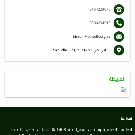
0164224075
0506234510
birzulfi@birzulfi.org.sa
الزلفي حي الصديق طريق الملك فهد
الخريطة
نبذة عنا
انطلقت الجمعية وسجلت رسمياً عام 1408 هـ فسارت بخطى ثابتة و