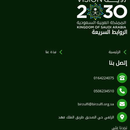
الروابط السريعة
الرئيسية
نبذة عنا
إتصل بنا
0164224075
0506234510
birzulfi@birzulfi.org.sa
الزلفي حي الصديق طريق الملك فهد
تجدنا على