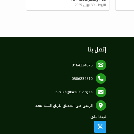
الاربعاء، 30 ابريل 2025
إتصل بنا
0164224075
0506234510
birzulfi@birzulfi.org.sa
الزلفي حي الصديق طريق الملك فهد
تجدنا على