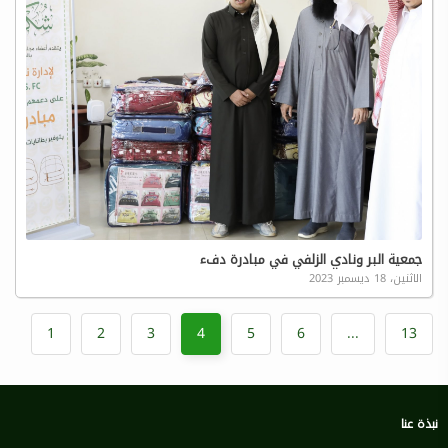
جمعية البر ونادي الزلفي في مبادرة دفء
الاثنين، 18 ديسمبر 2023
1
2
3
4
5
6
...
13
نبذة عنا