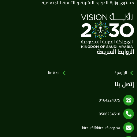
مستوى وزارة الموارد البشرية و التنمية الاجتماعية,
الروابط السريعة
الرئيسية
نبذة عنا
إتصل بنا
0164224075
0506234510
birzulfi@birzulfi.org.sa